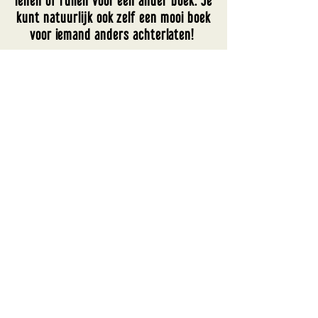
lenen of ruilen voor een ander boek. Je
kunt natuurlijk ook zelf een mooi boek
voor iemand anders achterlaten!
BUURMAN DEEL-BIEB
HEB JE NOG VRAGEN? LOOP GERUST EVEN NAAR BINNEN
VOOR EEN KOP KOFFIE EN UITLEG!
#DEEL JE FAVORIETE BOEK
MET EEN ANDER!
BUURMAN MINI-BIEB
Dit is de mini-bieb van Deelcafé De
Buurman. Je kunt de boeken in deze
mini-bieb gratis lenen of ruilen voor
een ander boek. Je kunt natuurlijk ook
zelf een mooi boek voor iemand anders
achterlaten!