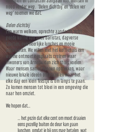
middelen en contacten aangaan met mensen in
nood verder weg. 'Delen dichtbij' en 'delen ver
weg' noemen we dat.
Delen dichtbij
Een warm welkom, oprechte aandacht, écht
goede koffie van onze baristas, dagverse
taarten, overheerlijke lunches en mooie
activiteiten. We willen met het koffiehuis een
warme ontmoetingsplaats creëren waar
inwoners van Arnemuiden zich thuis voelen.
Waar mensen samen kunnen optrekken, waar
nieuwe lokale ideeën ontstaan en waar het
elke dag een klein feestje is om langs te gaan.
Zo komen mensen tot bloei in een omgeving die
naar hen omziet.
We hopen dat...
... het gezin dat elke cent om moet draaien
eens gezellig buiten de deur kan gaan
lunchen, omdat je bij ons mag betalen wat