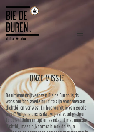
ONZE MISSIE
De ultieme drijfveer van Bie de Buren is de
wens om 'een goede buur' te zijn voor mensen
dichtbij en ver weg. En hoe wordt je een goede
buur? Volgens ons is dat vrij eenvoudig: door
te delen! Delen in tijd en aandacht met mensen
dichtbij, maar bijvoorbeeld ook delen in