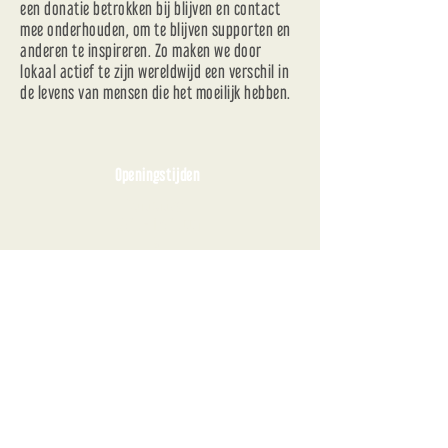
een donatie betrokken bij blijven en contact
mee onderhouden, om te blijven supporten en
anderen te inspireren. Zo maken we door
lokaal actief te zijn wereldwijd een verschil in
de levens van mensen die het moeilijk hebben.
Openingstijden
Donderdag
09:30 - 16:30 uur
&
Vrijdag
09:30 - 16:30 uur​
In de zomervakantie zijn we
GESLOTEN op 30 & 31 juli en 6
& 7 augustus
Contactgegevens
Deelcafe Bie de Buren