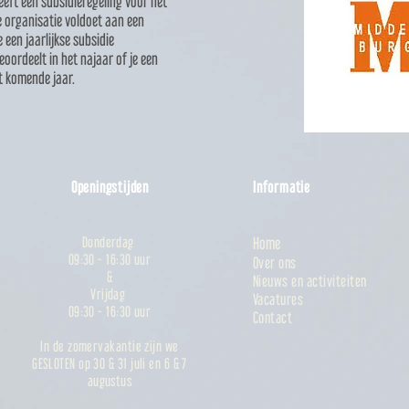
eft een subsidieregeling voor het
e organisatie voldoet aan een
e een jaarlijkse subsidie
oordeelt in het najaar of je een
t komende jaar.
Openingstijden
Informatie
Donderdag
Home
09:30 - 16:30 uur
Over ons
&
Nieuws en activiteiten
Vrijdag
Vacatures
09:30 - 16:30 uur​
Contact
In de zomervakantie zijn we
GESLOTEN op 30 & 31 juli en 6 & 7
augustus