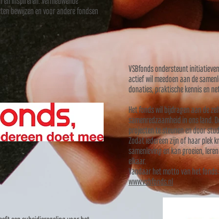
n en inspireren. Vernieuwende
eten bewijzen en voor andere fondsen
VSBfonds ondersteunt initiatieven
actief wil meedoen aan de samenl
donaties, praktische kennis en ne
Het fonds wil bijdragen aan de z
samenredzaamheid in ons land. Do
projecten te steunen en door stud
Zodat iedereen zijn of haar plek kr
samenleving en kan groeien, leren
elkaar.
Vandaar het motto van het fonds: 
www.vsbfonds.nl