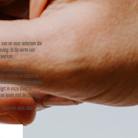
 van en voor iedereen die
eving. In de vorm van
twerken.
elfredzaamheid en
or sociale en culturele
iebeurzen te verstrekken.
ijgt in onze diverse
 en leven met én dankzij
‘Iedereen doet mee’.