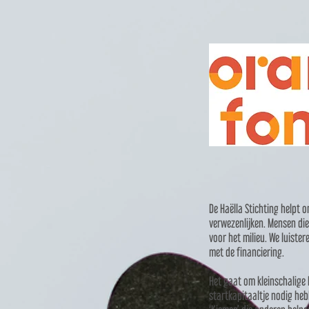
De Haëlla Stichting helpt 
verwezenlijken. Mensen die
voor het milieu. We luiste
met de financiering.
Het gaat om kleinschalige 
startkapitaaltje nodig he