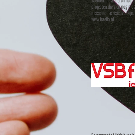
‘Kiemen’ die anderen helpe
projecten die zich nog mo
misschien te risicovol zijn.
www.haella.nl