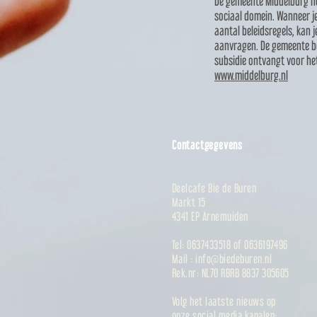
De gemeente Middelburg he
sociaal domein. Wanneer j
aantal beleidsregels, kan j
aanvragen. De gemeente be
subsidie ontvangt voor he
www.middelburg.nl
Contactgegevens
Deelcafe Bie de Buren
Markt 15
4341 EP Arnemuiden
Tel:
0637433518 of 0636197496
Mail :
info@biedeburen.nl
Rek.nr: NL70 RBRB 8837 305605
Volg het laatste nieuws op
onze social media kanalen: