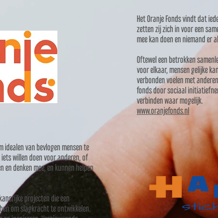
Het Oranje Fonds vindt dat ie
zetten zij zich in voor een sa
mee kan doen en niemand er al
Oftewel een betrokken samenl
voor elkaar, mensen gelijke ka
verbonden voelen met anderen 
fonds door sociaal initiatiefn
verbinden waar mogelijk.
www.oranjefonds.nl
om idealen van bevlogen mensen te
 iets willen doen voor anderen, of
ren en denken mee, en kunnen helpen
kansrijke projecten die een
bben om slagkracht te ontwikkelen.